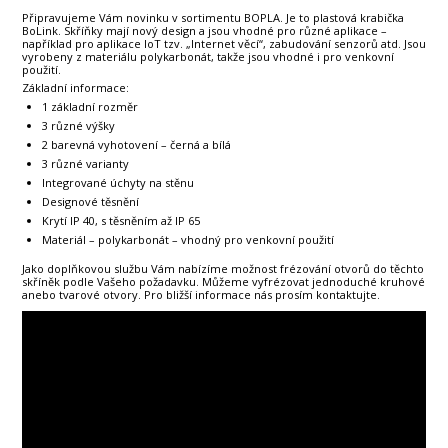
Připravujeme Vám novinku v sortimentu BOPLA. Je to plastová krabička
BoLink. Skříňky mají nový design a jsou vhodné pro různé aplikace –
například pro aplikace IoT tzv. „Internet věcí“, zabudování senzorů atd. Jsou
vyrobeny z materiálu polykarbonát, takže jsou vhodné i pro venkovní
použití.
Základní informace:
1 základní rozměr
3 různé výšky
2 barevná vyhotovení – černá a bílá
3 různé varianty
Integrované úchyty na stěnu
Designové těsnění
Krytí IP 40, s těsněním až IP 65
Materiál – polykarbonát – vhodný pro venkovní použití
Jako doplňkovou službu Vám nabízíme možnost frézování otvorů do těchto
skříněk podle Vašeho požadavku. Můžeme vyfrézovat jednoduché kruhové
anebo tvarové otvory. Pro bližší informace nás prosím kontaktujte.