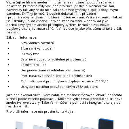
Vyznačují se hlavně moderním dizajnem a možností použití v různých
oblastech. Primárně byly vyvíjené pro ruční přístroje. Rozměrově jsou
navrhnuty tak, aby se do nich dal zabudovat grafický displej s dotykovým
panelem. Skříňky je možné doplnit dekoračními, případně
i protinárazovými těsněními, které můžou ochránit Vaší elektroniku. Taktéž
jsou skříňky BoPad vhodné i pro aplikace na stěnu – například jako
docházkový systém anebo přístupový systém. Je možné zabudovat
dotykový displej formátu až 10,1“. V nabídce je jako příslušenství také držák
na stěnu.
Základní informace:
5 základních rozměrů
2 barevné vyhotovení
Pultový tvar
Bateriové pouzdro (volitelné příslušenství)
Těsnění pro IP65
Designové těsnění (volitelné příslušenství)
Proti nárazové těsnění (volitelné příslušenství)
Optimalizované pro dotykové displeje rozměru 7“ / 10,1“
Uchycení na stěnu prostřednictvím VESA adaptéru
Jako doplňkovou službu Vám nabízíme možnost frézování otvorů do těchto
skříněk podle Vašeho požadavku. Můžeme vyfrézovat jednoduché kruhové
anebo tvarové otvory. Také Vám můžeme pomoci i s integrací displeje do
našich skříněk.
Pro bližší informace nás prosím kontaktujte.