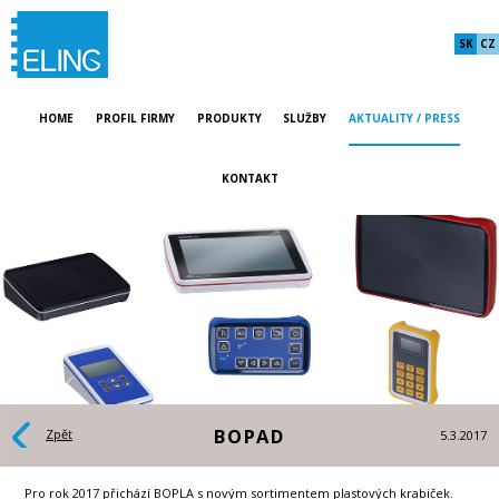
SK
CZ
HOME
PROFIL FIRMY
PRODUKTY
SLUŽBY
AKTUALITY / PRESS
KONTAKT
BOPAD
Zpět
5.3.2017
Pro rok 2017 přichází BOPLA s novým sortimentem plastových krabiček.