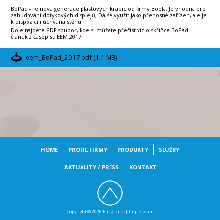
BoPad – je nová generace plastových krabic od firmy Bopla. Je vhodná pro
zabudování dotykových displejů, Dá se využít jako přenosné zařízen, ale je
k dispozici i úchyt na stěnu.
Dole najdete PDF soubor, kde si můžete přečíst víc o skříňce BoPad –
článek z časopisu EEM 2017.
eem_BoPad_2017.pdf (1,1 MB)
HOME
PROFIL FIRMY
PRODUKTY
SLUŽBY
AKTUALITY / PRESS
KONTAKT
Copyright © 2026 Eling s.r.o. |
Impressum